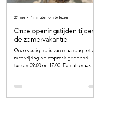
27 mei
1 minuten om te lezen
Onze openingstijden tijdens
de zomervakantie
Onze vestiging is van maandag tot en
met vrijdag op afspraak geopend
tussen 09:00 en 17:00. Een afspraak
buiten deze tijden is in overleg
mogelijk. Afleveringen vinden plaats
van maandag tot en met vrijdag tussen
10:00 en 16:30. Telefonisch zijn wij
bereikbaar van maandag t/m vrijdag
van 09:00 - 18:00 Op zaterdag zijn wij
telefonisch bereikbaar van 10:00 tot
13:00 In de zomervakantie is onze
vestiging gesloten van vrijdag 3 juli tot