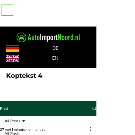
Bel ons: 085-0717317
DE
EN
Koptekst 4
Post
All Posts
27 mei
1 minuten om te lezen
All Posts