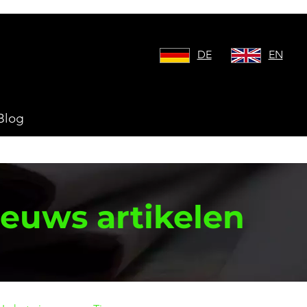
DE
EN
Koptekst 4
Blog
ieuws artikelen