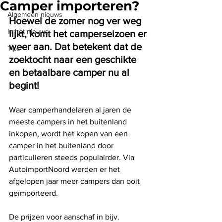
Camper importeren?
Algemeen nieuws
Hoewel de zomer nog ver weg 
In het nieuws
lijkt, komt het camperseizoen er 
weer aan. Dat betekent dat de 
Tips
zoektocht naar een geschikte 
en betaalbare camper nu al 
begint!
Waar camperhandelaren al jaren de 
meeste campers in het buitenland 
inkopen, wordt het kopen van een 
camper in het buitenland door 
particulieren steeds populairder. Via 
AutoimportNoord werden er het 
afgelopen jaar meer campers dan ooit 
geïmporteerd.
De prijzen voor aanschaf in bijv. 