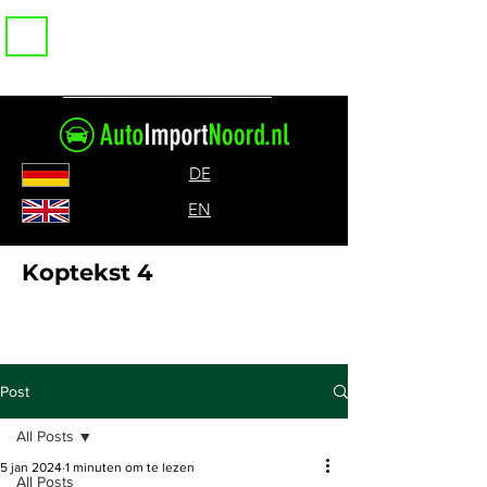
Bel ons: 085-0717317
DE
EN
Koptekst 4
Post
All Posts
5 jan 2024
1 minuten om te lezen
All Posts